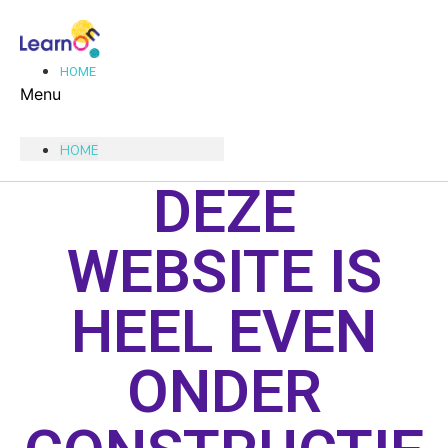
Ga
naar
de
HOME
inhoud
Menu
HOME
DEZE
WEBSITE IS
HEEL EVEN
ONDER